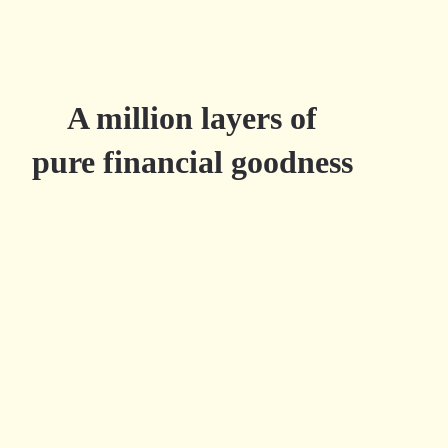
A million layers of
pure financial goodness
Try Millefeuille.app