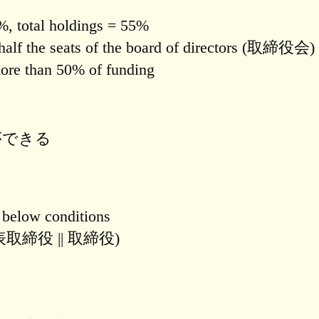
%, total holdings = 55%
half the seats of the board of directors (取締役会)
ore than 50% of funding
ができる
 below conditions
O (代表取締役 || 取締役)