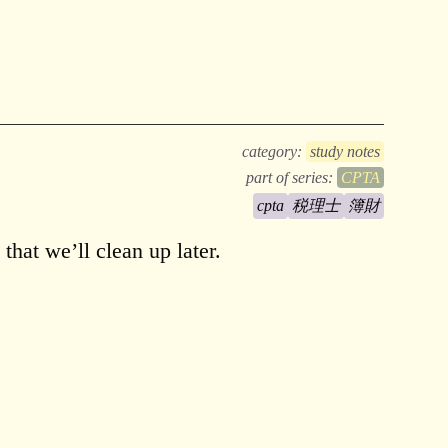
Try Millefeuille
category:
study notes
part of series:
CPTA
cpta
税理士
簿財
that we’ll clean up later.